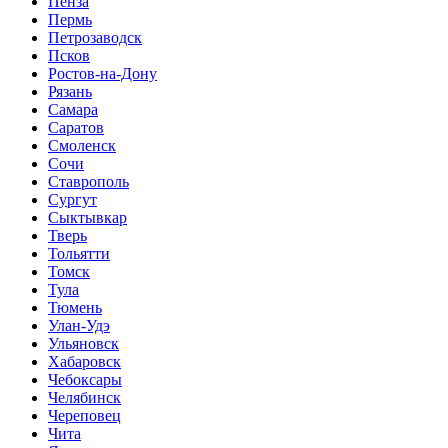
Пенза
Пермь
Петрозаводск
Псков
Ростов-на-Дону
Рязань
Самара
Саратов
Смоленск
Сочи
Ставрополь
Сургут
Сыктывкар
Тверь
Тольятти
Томск
Тула
Тюмень
Улан-Удэ
Ульяновск
Хабаровск
Чебоксары
Челябинск
Череповец
Чита