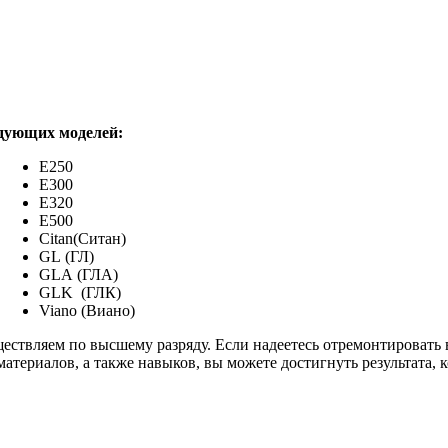
едующих моделей:
Е250
Е300
Е320
Е500
Citan(Ситан)
GL (ГЛ)
GLA (ГЛА)
GLK (ГЛК)
Viano (Виано)
ствляем по высшему разряду. Если надеетесь отремонтировать вс
атериалов, а также навыков, вы можете достигнуть результата, к