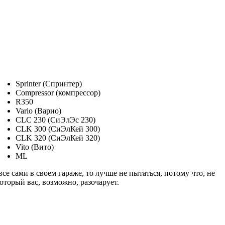
Sprinter (Спринтер)
Сompressor (компрессор)
R350
Vario (Варио)
CLC 230 (СиЭлЭс 230)
CLK 300 (СиЭлКей 300)
CLK 320 (СиЭлКей 320)
Vito (Вито)
ML
е сами в своем гараже, то лучше не пытаться, потому что, не
оторый вас, возможно, разочарует.