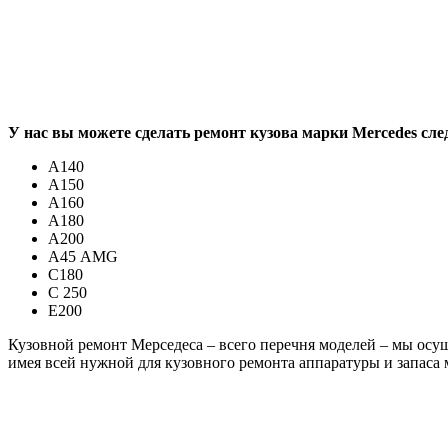
У нас вы можете сделать ремонт кузова марки Mercedes сл
A140
A150
A160
A180
A200
A45 AMG
С180
C 250
Е200
Кузовной ремонт Мерседеса – всего перечня моделей – мы осуще
имея всей нужной для кузовного ремонта аппаратуры и запаса м